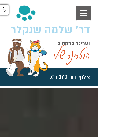
דר׳ שלמה שנקלר
וטרינר ברמת גן
הוטרינר שלי
אלוף דוד 170 ר״ג