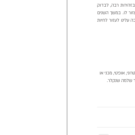
בהתנהגות, ואפילו חיית המחמד שלנו עלולה לתקוף אותנו אם נכאיב לה. לכן חייבים לבחון את המצב בזהירות רבה, לבדוק 
את התנהגות בעל החיים לוודא מעל כל ספק שהוא לא חושש מאיתנו, להרגיע אותו ורק אז לנסות ולעזור לו. במשך השנים 
אוכלוסית האדם הולכת וגדלה, הערים מתרחבות ושטחי המחיה של בעלי החיים הולכים וקטנים, לכן חובה עלינו לעזור לחיות 
י, אופטי, מכני או 
ר שלמה שנקלר.