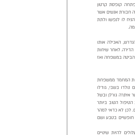
סביב השולחן במירפאה עמדו בני המשפחה המודאגים והביטו בילדה הקטנה, אשר בעדינות רבה פתחה קופסת קרטון 
והוציאה מתוכה גוזל צעיר עטוף בסוודר רך. את הגוזל הם מצאו כאשר הם טיילו בפארק, מסביבו התגודדה חבורת אנשים אשר 
נדבו הצעות בשפע, חלקם טענו במרץ שיש להמיתו ובזאת להקל על סיבלו, אחרים טענו בלהט שיש להניח לו לנפשו ולתת 
מה.
אכן הגוזל היה תשוש ופצוע, והוא נזקק לטיפול ועזרה, אולם הילדה ללא כל היסוס עשתה את כל הנדרש, האכילה אותו 
באהבה רבה מספר פעמים ביום, טיפלה בפצעים במסירות ולאחר שבוע הגוזל התחזק והתעופף ברחבי הדירה. לאחר שיחות 
שכנוע ארוכות ועם דמעות בעיניים ונפש חצויה, שוחררה הציפור הבריאה, לרגע קט היא עצרה את מעופה הביטה במשפחה ואז 
קיים הבדל גדול מאוד בין חיות המחמד כמו הכלב והחתול אשר קשרו את גורלן עם האדם, או אפילו חיות המחמד ממשפחת 
המכרסמים כמו הארנבונים האוגרים וחזירי הים, או ציפורי הנוי (תוכים) למינייהם אשר מזה דורות רבים נולדו בשבי, גודלו 
וטופחו על ידי האדם, ועברו הסתגלות לחיים הרחוקים והשונים מסביבתם המקורית, לבין חיות הבר אשר איתרה גורלן ובשל 
פציעה או מחלה הגיעו אלינו.בעלי החיים שנולדו חופשיים בטבע יסבלו אצלנו אפילו אם ניתן להם את הטיפול הטוב ביותר 
לדעתנו. יתרה מזאת בעלי חיים רבים נחשבים לחיות בר מוגנות אסור לאסוף או לצוד אותם ואסור לגדלם. לכן לא כדאי למהר 
ולבנות לנו פינת חי מבעלי חיים שאנחנו מוצאים בשטח. צבים, קיפודים, לטאות, ציפורים ונחשים נולדו חופשיים בטבע ושם 
חשוב לדעת כי חיה פצועה מצויה בהלם, היא מפוחדת, וסובלת מכאבים חזקים, כתוצאה מכך עלולים להיות שינויים 