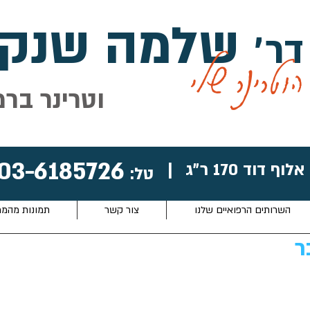
שלמה שנקל
דר׳
הוטרינר שלי
וטרינר ברמ
03-6185726
אלוף דוד 170 ר״ג
|
טל:
השרותים הרפואיים שלנו
צור קשר
תמונות מהמ
ר