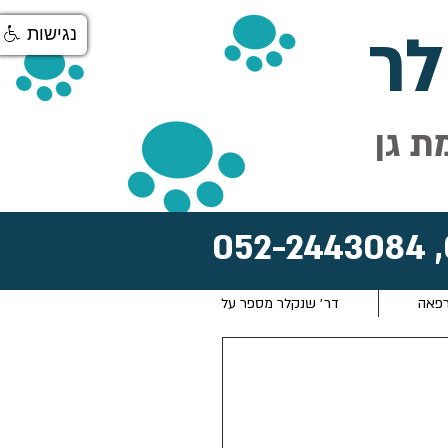
ר
נגישות
ת גן
052-2443084
,
רפאה
דר׳ שנקלר מספר על