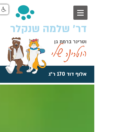
דר׳ שלמה שנקלר
וטרינר ברמת גן
הוטרינר שלי
אלוף דוד 170 ר״ג