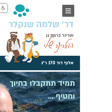
דר׳ שלמה שנקלר
וטרינר ברמת גן
הוטרינר שלי
אלוף דוד 170 ר״ג
תמיד תתקבלו בחיוך
וחטיף ...