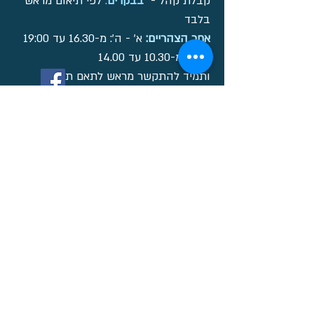
קבלת קהל -
בבקרים
:
לפי תיאום מראש
בלבד
אחר הצהריים:
א' - ה': מ-16.30 עד 19:00
יום ו':
מ-10.30 עד 14.00
ותמיד להתקשר מראש לתאם תור.
עיצוב:
©
Join our mailing list
Never miss an update
Email