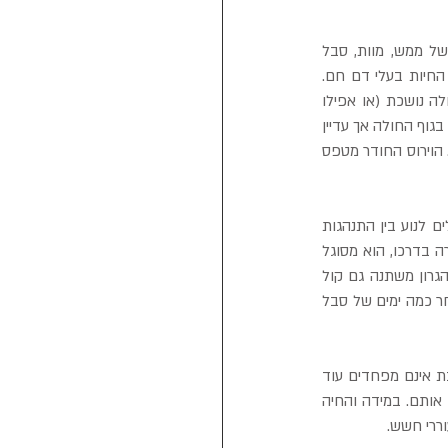
מאחורי משפט זה, אשר זכה לחשיפה תקשורתית גדולה ולכותרות נרחבות, מסתתרת רעידת אדמה של ממש, מוות, סבל 
וטרגדיה גדולה בקרב קהל אוהבי החיות. הכלבת הינה מחלה קטלנית אשר עלולה לפגוע באדם ובכל החיות בעלי דם חם. 
גורם המחלה הוא וירוס אשר מצוי במוחו של החולה, משם הוא מגיע לבלוטות הרוק וכאשר החיה החולה נושכת (או אפילו 
מלקקת) היא מעבירה עם הרוק את הוירוס האלים. תקופת הדגירה של המחלה (התקופה בה הוירוס נמצא בגוף החולה אך עדיין 
לא ניכרים סימני המחלה) אינה קבועה, והיא תלויה בעיקר באזור הנשיכה ומידת קירבתו למערכת העצבים. הוירוס החודר מטפס 
הסימנים הראשונים להופעת המחלה אינם אחידים וזהים, הם אמנם בדרך כלל התנהגותיים, אך הם יכולים לנוע בין התנהגות 
שקטה ודיכאונית לצורה המפורסמת יותר בה בעל החיים נהפך לתוקפן התוקף בחמת זעם את כל הנקרה בדרכו, הוא מסוגל 
לנשוך ידיד או אויב, בעל חיים גדול וחזק ממנו או אפילו את קירות המלונה. עם הפגיעה בשרירי הלוע והגרון משתנה גם קול 
הנביחה או היללה. בליעת הרוק נעשה קשה ככל שהשיתוק מתקדם ולכן הוא מזיל ריר ללא הפסקה .לאחר כמה ימים של סבל 
הכלבת בישראל מצויה בעיקר אצל חיות הבר כמו תנים או שועלים, אשר אותם חסרי המזל שחלו בכלבת אינם מפחדים עוד 
מהאדם או מכלבי השמירה, חודרים לישובים נתקלים בדרך כלל בכלבים חתולים או חיות משק ונושכים אותם. במידה והחיה 
ררי חשש. 