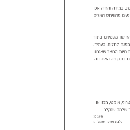
כאשר בעל חיים נושך אדם, מנסים ללכוד את הנושך ולשים אותו בהסגר ומעקב אחר הופעת סימני הכלבת, במידה והחיה אכן 
נגועה ניתן עדיין להציל את האדם על ידי סדרה של חיסונים אשר פותחו במקור על ידי לואי פסטר, והמונעים מהווירוס האלים 
חשוב לדעת, ניתן למנוע את התפרצות מחלת הכלבת, בידי הרשויות קיימים חיסונים לחיות הבר. את החיסון מטמינים בתוך 
פיתיון בשרי, וכאשר החיה אוכלת את הבשר בהתלהבות רבה מוחדר לגופה וירוס מוחלש אשר ימנע ממנה לחלות בעתיד. 
מאחר וחיות המחמד מהווים את הקשר שבין הכלבת אצל חיות הבר ובני הבית, חשוב מאוד לקחת גם את חיות החצר שאנחנו 
להם בתקופה האחרונה.
י, אופטי, מכני או 
ר שלמה שנקלר
תיוגים:
כלבת נשיכה שועל תן