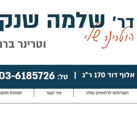
שלמה שנקל
דר׳
הוטרינר שלי
וטרינר ברמ
03-6185726
אלוף דוד 170 ר״ג
|
טל:
השרותים הרפואיים שלנו
צור קשר
תמונות מהמ