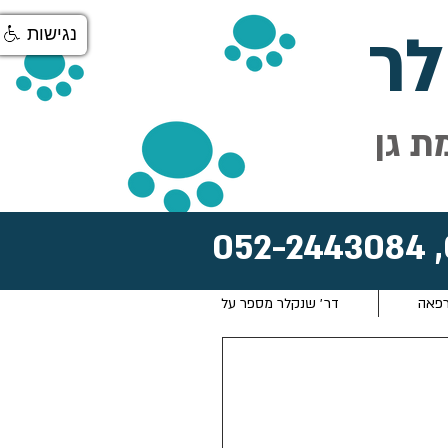
ר
נגישות
ת גן
052-2443084
,
רפאה
דר׳ שנקלר מספר על