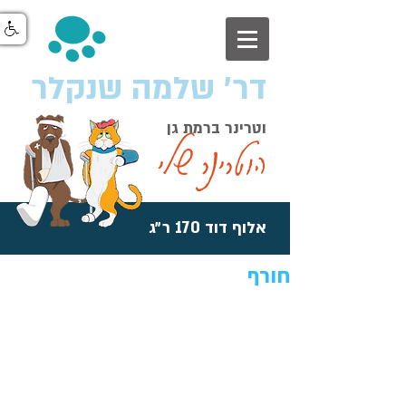
דר׳ שלמה שנקלר
וטרינר ברמת גן
הוטרינר שלי
אלוף דוד 170 ר״ג
חורף