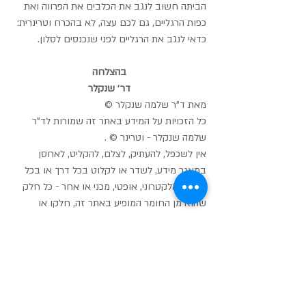
הביתה חשוב לנגב את הכלבים את הפרווה ואת 
כפות הרגליים, גם לכם עצה, לא בהכרח וטרינרית: 
כדאי לנגב את הרגליים לפני שנכנסים לסלון.
בהצלחה
דר׳ שנקלר
מאת ד"ר שלמה שנקלר ©
כל הזכויות על המידע באתר זה שמורות לד"ר 
שלמה שנקלר - וטרינר © .
אין לשכפל, להעתיק, לצלם, להקליט, לאחסן 
במאגר מידע, לשדר או לקלוט בכל דרך או בכל 
אמצעי אלקטרוני, אופטי, מכני או אחר - כל חלק 
שהוא מן החומר המופיע באתר זה, חלקו או 
מקצתו, אלא ברשות מפורשת בכתב מאת ד"ר 
שלמה שנקלר
תיוגים:
שולחן הטיפולים
סובל מכאבים
שהכלב
בגידול כלבים
ווטרינר
עצמות עוף
ההקאות
אכילת דשא
בבדיקה ובצילום
נזקק לניתוח
מגדל כלבים
פרעושים
ליקוק הפצעים
היריון המלטה
עיקור
סרטן השד
הטריטוריה