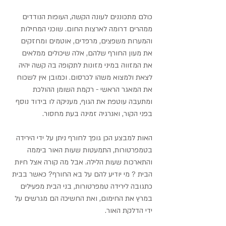
כולם מתכוננים לעונה הקשה, העופות הנודדים 
ממהרים דרומה לארצות החום. שוכני המחילות 
והמערות משפצים, מרפדים, אוטמים ומחזקים 
את מעון החורף שלהם, אלה שיכולים ממלאים 
את המזווה במיני מזונות לתקופה בה קשה יהיה 
לצאת ולמצוא משהו לכרסום. וכמובן אין לשכוח 
את המאגר הראשי - רקמת השומן ההולכת 
ומתעבה עוטפת את הגוף, מעניקה לו בידוד נוסף 
בפני הקור, ואנרגיה זמינה בעת מחסור.
האות למבצע הכן גופך לחורף ניתן על ידי הירידה 
בטמפרטורות, התמעטות שעות האור ביממה 
והתארכות שעות הלילה. אבל מה קורה אצל חיות 
הבית ? מי יודיע להם על בא החורף? כאשר בבית 
כתגובה לירידה טמפרטורות, בני הבית מפעילים 
במרץ את החימום, ואת החשיכה הם מגרשים על 
ידי הדלקת האור.