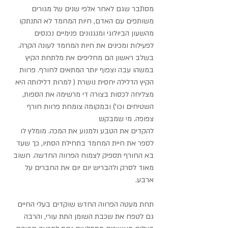
מסתבר שגם לאחר אלפי שנים של מגורים 
משותפים עם האדם, חיות המחמד לא התנתקו 
מהשעון הביולוגי ומנגנונים פנימיים נכנסים 
לפעילות ומכינים את חיות המחמד לעונה הקרה. 
בשלב ראשון הם מחליפים את מלתחת הקיץ 
במשהו עבה וצפוף יותר המתאים לחורף. פרוות 
הקיץ הדלילה יחסית נושרת ( למרות דלילותה היא 
מצליחה לכסות בצורה די מרשימה את הספות, 
השטיחים וכו’) ובמקומה צומחת פרוות חורף 
צפופה. מי שמבקש
להקדים את הטבע ולמנוע את המכה. מומלץ לו 
לספר את חיית המחמד בתחילת הסתיו, כך שעד 
בא החורף תספיק לצמוח הפרווה החדשה. חשוב 
מאוד לסרק ולהבריש יום יום את החברים על 
ארבע.
תחת מעטה הפרווה החדש שוקדים בעלי החיים 
גם לטפח את שכבת השומן התת עורי, והרבה 