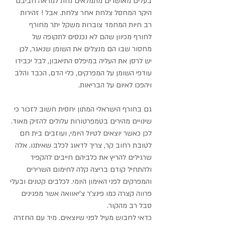
בעלים מאושרים מתמלאים נחת למראה חביבם 
היקר המחסל צלחת אחר צלחת. אבל ! זהירות 
רב חיות המחמד צוברות משקל יתר מחורף 
לחורף מכיוון שהם לא נכנסים לתקופה של 
מחסור שבו הם מנצלים את השומן שנאגר, לכן 
יש לרסן את העליה במיפלס התיאבון, לבל יכבידו 
עודפי השומן על המפרקים, כלי הדם, הכבד והלב 
ויהפכו לאיום על הבריאות.
גם בחורף הישראלי המתון יחסית חשוב לזכור כי 
שינויים מהירים בטמפרטורות עלולים להזיק מאוד. 
לכן כאשר יוצאים לטיול היומי, ועוזבים בית חם 
לטובת רחוב קר, צריך לדאוג לכלב שאיתנו. אלה 
שרגילים להריץ את כלביהם חייבים להקפיד 
ולהתחיל קודם בריצה קלה לחימום השרירים 
והמפרקים לפני האימון היומי. לכלבים קטנים ובעלי
פרווה קצרה כמו פינצ’ר צ’יאוואה אשר מפגינים 
סבל רב מהקור.
כדאי לחבוש מעיל לפני שיוצאים. מיד עם החזרה 