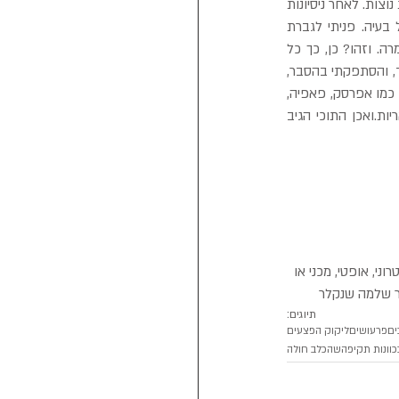
את התוכי.לפני זמן מה הגיע אלי זוג, גברת צנועה ותוכי מגונדר עם בעיה של חוסר תיאבון, אדישות ונשירת נוצות. לאחר ניסיונות 
התקרבות (לתוכי), עם הרבה סבלנות וחנופה הצלחתי לבדוק אותו, הכל נראה בסדר, לא נמצאה כל בעיה. פניתי לגברת 
לשאלתי : מה הוא אוכל?מה שאני נותנת לו - השיבה. זאת אומרת... לחצתי בעדינות.גרעיני חמניות- אמרה. וזהו? כן, כך כל 
השנים.לא רציתי לשאול אותה, אם היא מכירה מישהו שלא היה אפטי אחרי שנים של אכילת גרעינים בלבד, והסתפקתי בהסבר, 
כי ראוי להעשיר את תפריטו בתערובות של זרעים אותם ניתן לרכוש בחנות, פירות וירקות שטופים ונקיים כמו אפרסק, פאפיה, 
מנגו, אגס, תפוח, גזר, פלפלים, תירס, וכדומה (אסור לתת אבוקדו לתוכים) ובכל יום לאסוף את השאריות.ואכן התוכי הגיב 
י, אופטי, מכני או 
ר שלמה שנקלר
תיוגים:
ים
פרעושים
ליקוק הפצעים
כוונות תקיפה
שהכלב חולה