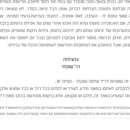
ון, ואכל בתיאבון את התוספות החדשות לשימחתה הרבה של גבירתו.
בהצלחה
דר׳ שנקלר
זה שמורות לד"ר שלמה שנקלר - וטרינר © .
הקליט, לאחסן במאגר מידע, לשדר או לקלוט בכל דרך או בכל אמצעי אלקטרונ
מר המופיע באתר זה, חלקו או מקצתו, אלא ברשות מפורשת בכתב מאת ד"
הכלב
בגידול כלבים
ווטרינר
עצמות עוף
ההקאות
אכילת דשא
בבדיקה ובצילום
נזקק לניתוח
מגדל כלב
שד
הטריטוריה
מרימים את הרגל
נקבות דומיננטיות
מסמנות את האזור שבשליטתן.
כלב שמנופף בזנב