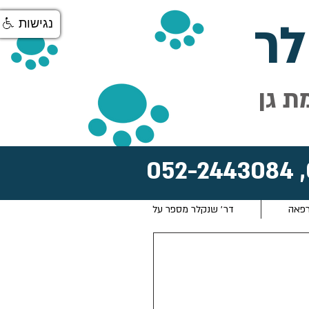
ר
נגישות
ת גן
052-2443084
,
רפאה
דר׳ שנקלר מספר על