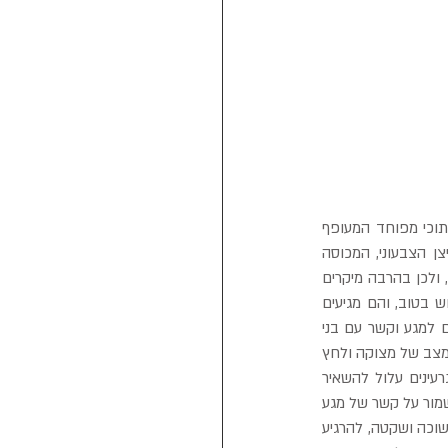
נאמר והיתה לי אפשרות לבחור בין שני פציינטים: רוטווילר אכזרי, בעל דעות קדומות נגד וטרינרים, או תוכי מפוחד המעופף 
העצבנות הכלוב. סביר להניח בניגוד גמור למה שאתם משערים, שהייתי בוחר ברוטווילר. ברצינות הצייצן הצבעוני, המכוסה 
נוצות והמרהיב ביופיו הוא פציינט בעייתי, בניגוד לכלב והחתול הוא אינו צמוד אלינו מרבית שעות היממה, ולכן בהרבה מיקרים 
עובר זמן רב מאז תחילת המחלה ועד לכך שבני הבית שמים לב שיש אכן בעיה עם התוכי והוא אינו חש בטוב, והם מגיעים 
לוטרינר כאשר התוכי במצב אנוש.מעבר לכך תוכים אשר לא גודלו בהאכלת יד, או אלה אשר לא רגילים למגע וקשר עם בני 
הבית, ומצויים כל היום בתוך הכלוב ואינם רגילים לצאת מהבית, נתקפים בהלה מהמצב החדש, נכנסים למצב של מצוקה ולחץ 
אשר עלול לפגוע בהם או באצבעו של הוטרינר החש לעזרתם. מקור התוכי, המפצח בקלות בוטנים וגרעינים עלול להשאיר 
אצבע חפה מפשע- פגועה להפליא.לכן כל מגדל תוכים חייב להשגיח על אורח החיים שלהם ולהקפיד לשמור על קשר של מגע 
וידידות יום יומי, וכאשר נאלצים להוציא אותו מהבית לעטוף ולכסות את הכלוב בבד כדי ליצור סביבה חשוכה ושקטה, להרגיע 