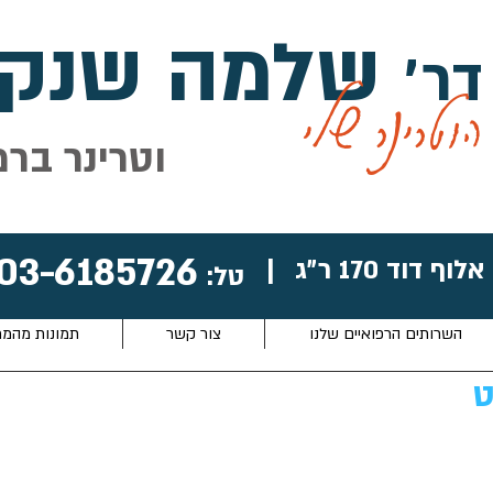
שלמה שנקל
דר׳
הוטרינר שלי
וטרינר ברמ
03-6185726
אלוף דוד 170 ר״ג
|
טל:
השרותים הרפואיים שלנו
צור קשר
תמונות מהמ
ט