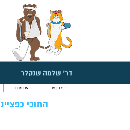
דר׳ שלמה שנקלר
דף הבית
אודותינו
התוכי כפציינ