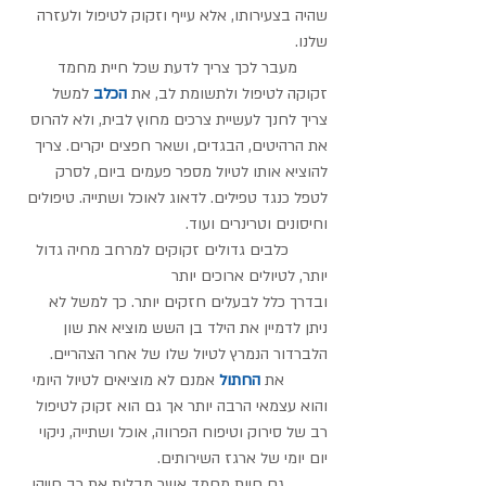
שהיה בצעירותו, אלא עייף וזקוק לטיפול ולעזרה 
שלנו.
       מעבר לכך צריך לדעת שכל חיית מחמד 
זקוקה לטיפול ולתשומת לב, את 
הכלב
 למשל 
צריך לחנך לעשיית צרכים מחוץ לבית, ולא להרוס 
את הרהיטים, הבגדים, ושאר חפצים יקרים. צריך 
להוציא אותו לטיול מספר פעמים ביום, לסרק 
לטפל כנגד טפילים. לדאוג לאוכל ושתייה. טיפולים 
וחיסונים וטרינרים ועוד.  
         כלבים גדולים זקוקים למרחב מחיה גדול 
יותר, לטיולים ארוכים יותר 
ובדרך כלל לבעלים חזקים יותר. כך למשל לא 
ניתן לדמיין את הילד בן השש מוציא את שון 
הלברדור הנמרץ לטיול שלו של אחר הצהריים.
          את 
החתול
 אמנם לא מוציאים לטיול היומי 
והוא עצמאי הרבה יותר אך גם הוא זקוק לטיפול 
רב של סירוק וטיפוח הפרווה, אוכל ושתייה, ניקוי 
יום יומי של ארגז השירותים.
          גם חיות מחמד אשר מבלות את רב חייהן 