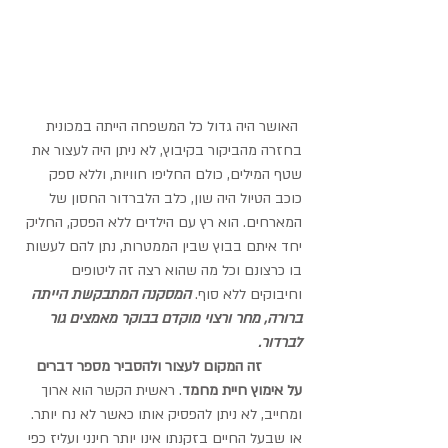
 האושר היה גדול כל המשפחה הייתה במכונית 
בחזרה מהביקור בקיבוץ, לא ניתן היה לעצור את 
שטף המילים, כולם החליפו חוויות, וללא ספק 
כוכב הטיול היה שון, כלב הלברדור החסון של 
המארחים. הוא רץ עם הילדים ללא הפסק, החליק 
יחד איתם בבוץ שבין הממטרות, נתן להם לעשות 
בו כרצונם וכל מה שהוא רצה זה ליטופים 
וחיבוקים ללא סוף. 
המסקנה המתבקשת הייתה 
ברורה, מחר ורצוי מוקדם בבוקר מאמצים גור 
לברדור.   
          זה המקום לעצור ולהסביר מספר דברים 
על אימוץ חיית מחמד
. ראשית הקשר הוא ארוך 
ומחייב, לא ניתן להפסיק אותו כאשר לא נח יותר. 
או שבעל החיים בזקנתו אינו יותר חינני ועליז כפי 