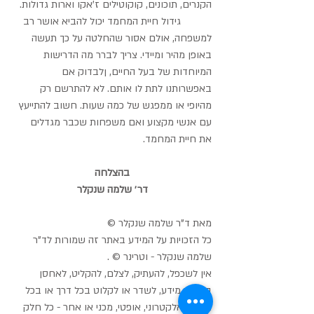
הקנרים, תוכונים, קוקוטילים ז'אקו וארות גדולות.
           גידול חיית המחמד יכול להביא אושר רב 
למשפחה, אולם אסור שהחלטה על כך תעשה 
באופן מהיר ומיידי. צריך לברר מה הדרישות 
המיוחדות של בעל החיים, ןלבדוק אם 
באפשרותנו לתת לו אותם. לא להתרשם רק 
מהיופי או ממפגש של כמה שעות. חשוב להתייעץ 
עם אנשי מקצוע ואם משפחות שכבר מגדלים 
את חיית המחמד.
בהצלחה
דר׳ שלמה שנקלר
מאת ד"ר שלמה שנקלר ©
כל הזכויות על המידע באתר זה שמורות לד"ר 
שלמה שנקלר - וטרינר © .
אין לשכפל, להעתיק, לצלם, להקליט, לאחסן 
במאגר מידע, לשדר או לקלוט בכל דרך או בכל 
אמצעי אלקטרוני, אופטי, מכני או אחר - כל חלק 