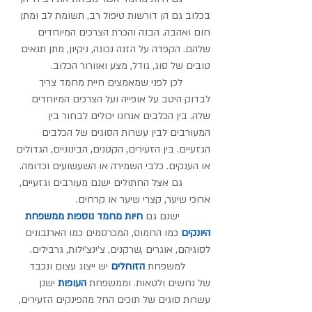
בכלוב גם הן דורשות טיפול רב, תשומת לב ומתן 
חום ואהבה. הבנה והכרת הצרכים המיוחדים 
שלהם. הקפדה על הזנה נכונה, ניקיון, מתן תנאים 
טובים של סוג, גודל, מצע ואוורור הכלוב.
          לכן לפני שמאמצים חיית מחמד צריך 
לבדוק היטב על אופייה ועל הצרכים המיוחדים 
שלה. בין הכלבים אנחנו יכולים לבחור בין 
המעורבים לבין עשרות הסוגים של הכלבים 
הגזעיים. בין הזעירים, הקטנים, הבינוניים, הגדולים 
או הענקים. כלבי השמירה או השעשועים וכדומה. 
          גם אצל החתולים ישנם מעורבים וגזעיים, 
ארוכי שיער, קצרי שיער או קרחים.
           ישנם גם 
חיות מחמד נוספות ממשפחת 
היונקים 
כמו החמוס, המכרסמים כמו הארנבונים 
לסוגיהם, אוגרים ,שרקנים, צ'ינצ'ילות, גרבילים.
         למשפחת 
הזוחלים
 יש ייצוג עצום ונכבד 
של נחשים ולטאות. וממשפחת 
העופות
 ישנן 
עשרות סוגים של תוכים החל מהפינקים הזעירים, 