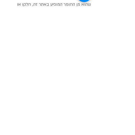
שהוא מן החומר המופיע באתר זה, חלקו או 
מקצתו, אלא ברשות מפורשת בכתב מאת ד"ר 
שלמה שנקלר
תגובות
כתיבת תגובה...
קבלת קהל -
בבקרים
:
לפי תיאום מראש
בלבד