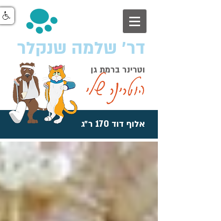
דר׳ שלמה שנקלר
וטרינר ברמת גן
הוטרינר שלי
אלוף דוד 170 ר״ג