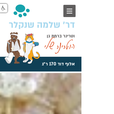
דר׳ שלמה שנקלר
וטרינר ברמת גן
הוטרינר שלי
אלוף דוד 170 ר״ג