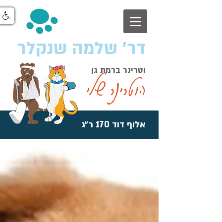
דר׳ שלמה שנקלר
וטרינר ברמת גן
הוטרינר שלי
אלוף דוד 170 ר״ג